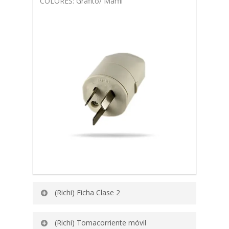
COLORES:
Grafito/
Marfil
(Richi) Ficha Clase 2
Ficha bipolar
(Richi) Tomacorriente móvil