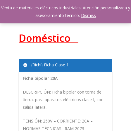
Skip
Venta de materiales eléctricos industriales. Atención personalizada y
Menu
to
account
asesoramiento técnico.
Dismiss
main
content
Doméstico
(Richi) Ficha Clase 1
Ficha bipolar 20A
DESCRIPCIÓN: Ficha bipolar con toma de
tierra, para aparatos eléctricos clase I, con
salida lateral.
TENSIÓN: 250V – CORRIENTE: 20A –
NORMAS TÉCNICAS: IRAM 2073