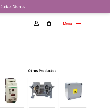
72
técnico.
Dismiss
account
Menu
Otros Productos