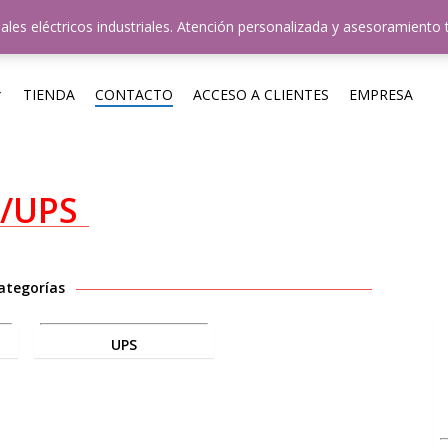
uestros Horarios: 8hs-12hs y 14hs-18hs / +54 011 4724-35
ales eléctricos industriales. Atención personalizada y asesoramiento 
TIENDA
CONTACTO
ACCESO A CLIENTES
EMPRESA
r/UPS
ategorías
UPS