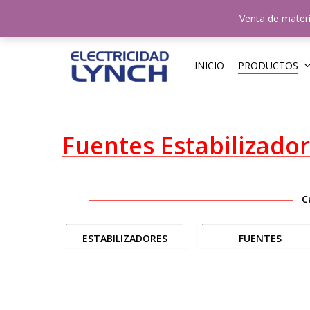
Skip
N
Venta de materi
to
main
content
INICIO
PRODUCTOS
Fuentes Estabilizado
C
ESTABILIZADORES
FUENTES