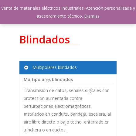
Skip
Venta de materiales eléctricos industriales. Atención personalizada y
Menu
to
account
asesoramiento técnico.
Dismiss
main
content
Blindados
Multipolares blindados
Multipolares blindados
Transmisión de datos, señales digitales con
protección aumentada contra
perturbaciones electromagnéticas.
Instalados en conduits, bandeja, escalera, al
aire libre directo o bajo techo, enterrado en
trinchera o en ductos.